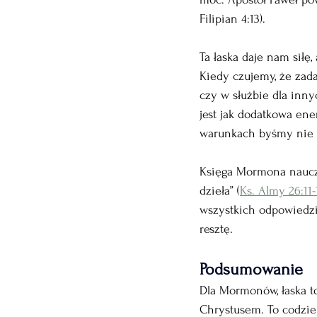
Filipian 4:13).
Ta łaska daje nam siłę
Kiedy czujemy, że zadan
czy w służbie dla inny
jest jak dodatkowa en
warunkach byśmy nie s
Księga Mormona naucza
dzieła” (
Ks. Almy 26:11-
wszystkich odpowiedzi,
resztę.
Podsumowanie
Dla Mormonów, łaska to
Chrystusem. To codzien