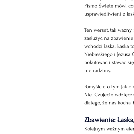
Pismo Święte mówi coś
usprawiedliwieni z łas
Ten werset, tak ważny 
zasłużyć na zbawienie.
wchodzi łaska. Łaska t
Niebieskiego i Jezusa 
pokutować i stawać si
nie radzimy.
Pomyślcie o tym jak o 
Nie. Czujecie wdzięczn
dlatego, że nas kocha,
Zbawienie: Łaska,
Kolejnym ważnym eleme