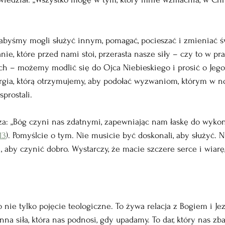
, abyśmy mogli służyć innym, pomagać, pocieszać i zmieniać św
ie, które przed nami stoi, przerasta nasze siły – czy to w prac
ch – możemy modlić się do Ojca Niebieskiego i prosić o Jego
ergia, którą otrzymujemy, aby podołać wyzwaniom, którym w 
prostali.
: „Bóg czyni nas zdatnymi, zapewniając nam łaskę do wykon
13
). Pomyślcie o tym. Nie musicie być doskonali, aby służyć. 
 aby czynić dobro. Wystarczy, że macie szczere serce i wiarę
 nie tylko pojęcie teologiczne. To żywa relacja z Bogiem i J
na siła, która nas podnosi, gdy upadamy. To dar, który nas zb