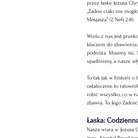
przez łaskę Jezusa Chr
„Żadne ciało nie mogło
Mesjasza” (2 Nefi 2:8).
Wielu z nas jest przek
kluczem do zbawienia. 
podnóża. Musimy iść. Mu
upadniemy, a nasze sił
To tak jak w historii 
ostatecznie to ratowni
robić wszystko, co w n
zbawia. To Jego Zadość
Łaska: Codzienna 
Nasza wiara w Jezusa Ch
moc. Apostoł Paweł po