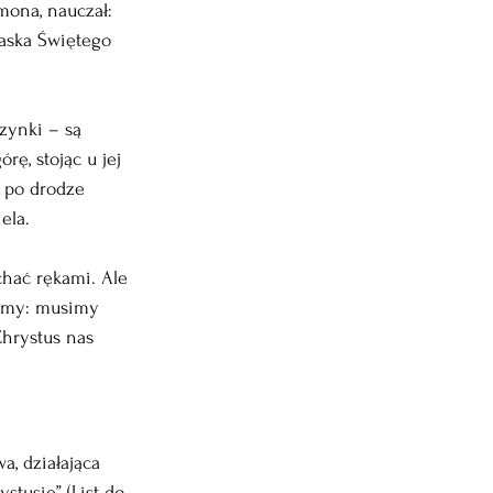
mona, nauczał: 
łaska Świętego 
zynki – są 
ę, stojąc u jej 
i po drodze 
ela.
chać rękami. Ale 
o my: musimy 
Chrystus nas 
a, działająca 
tusie” (List do 