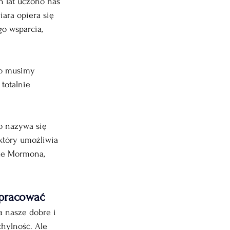
h lat uczono nas 
ara opiera się 
o wsparcia, 
co musimy 
totalnie 
o nazywa się 
który umożliwia 
dze Mormona, 
zapracować
a nasze dobre i 
hylność. Ale 