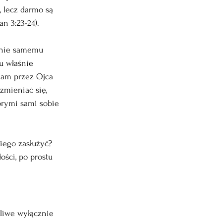
 lecz darmo są 
n 3:23-24).
tanie samemu 
u właśnie 
 nam przez Ojca 
zmieniać się, 
órymi sami sobie 
niego zasłużyć? 
ości, po prostu 
liwe wyłącznie 