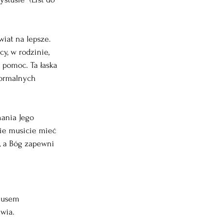
iat na lepsze. 
y, w rodzinie, 
 pomoc. Ta łaska 
normalnych 
ania Jego 
Nie musicie mieć 
, a Bóg zapewni 
ezusem 
awia.