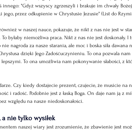
 innego: "Gdyż wszyscy zgrzeszyli i brakuje im chwały Bożej,
ki jego, przez odkupienie w Chrystusie Jezusie" (List do Rzymia
również w naszej nauce, pokazuje, że nikt z nas nie jest w s
 To byłaby niemożliwa praca. Nikt z nas nie jest doskonały. I t
o nie nagroda za nasze starania, ale moc i boska siła dawana
Chrystusa dzięki Jego Zadośćuczynieniu. To ona pozwala nam 
ę lepszymi. To ona umożliwia nam pokonywanie słabości, z kt
darze. Czy kiedy dostajecie prezent, czujecie, że musicie na 
ość i radość. Podobnie jest z łaską Boga. On daje nam ją z mił
 bez względu na nasze niedoskonałości.
 a nie tylko wysiłek
ntem naszej wiary jest zrozumienie, że zbawienie jest moż