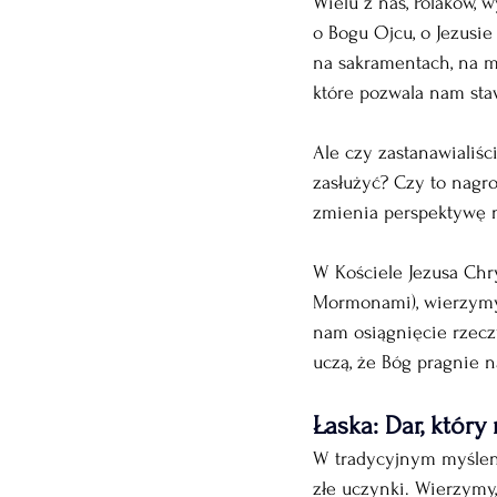
Wielu z nas, Polaków, 
o Bogu Ojcu, o Jezusie
na sakramentach, na mo
które pozwala nam sta
Ale czy zastanawialiśc
zasłużyć? Czy to nagro
zmienia perspektywę n
W Kościele Jezusa Chr
Mormonami), wierzymy, 
nam osiągnięcie rzecz
uczą, że Bóg pragnie na
Łaska: Dar, który
W tradycyjnym myśleniu
złe uczynki. Wierzymy