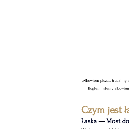
,,Albowiem pisząc, trudzimy s
Bogiem; wiemy albowiem, 
Czym jest ł
Łaska — Most do