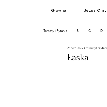
Główna
Jezus Chry
Tematy i Pytania
B
C
D
23 wrz 2025
3 minut(y) czytan
Łaska