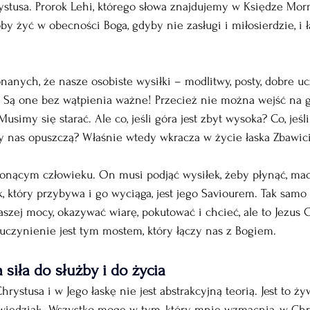
ystusa. Prorok Lehi, którego słowa znajdujemy w Księdze Mor
by żyć w obecności Boga, gdyby nie zasługi i miłosierdzie, i 
onanych, że nasze osobiste wysiłki – modlitwy, posty, dobre uc
Są one bez wątpienia ważne! Przecież nie można wejść na gór
simy się starać. Ale co, jeśli góra jest zbyt wysoka? Co, jeśl
y nas opuszczą? Właśnie wtedy wkracza w życie łaska Zbawici
o tonącym człowieku. On musi podjąć wysiłek, żeby płynąć, ma
k, który przybywa i go wyciąga, jest jego Saviourem. Tak sam
aszej mocy, okazywać wiarę, pokutować i chcieć, ale to Jezus 
uczynienie jest tym mostem, który łączy nas z Bogiem.
siła do służby i do życia
rystusa i w Jego łaskę nie jest abstrakcyjną teorią. Jest to żyw
wiedział: „Wszystko mogę w tym, który mnie wzmacnia, w Chrys