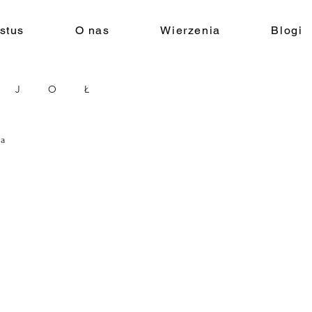
stus
O nas
Wierzenia
Blogi
J
O
Ł
ia