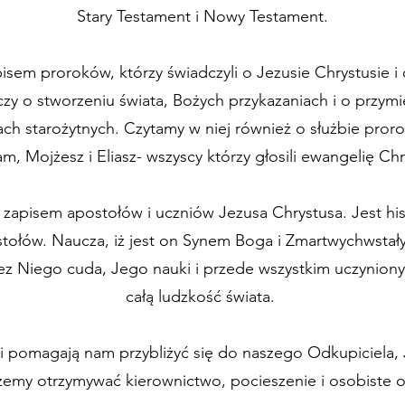
Stary Testament i Nowy Testament.
pisem proroków, którzy świadczyli o Jezusie Chrystusie i 
y o stworzeniu świata, Bożych przykazaniach i o przymie
h starożytnych. Czytamy w niej również o służbie pror
m, Mojżesz i Eliasz- wszyscy którzy głosili ewangelię Chr
zapisem apostołów i uczniów Jezusa Chrystusa. Jest hist
stołów. Naucza, iż jest on Synem Boga i Zmartwychwstał
z Niego cuda, Jego nauki i przede wszystkim uczynion
całą ludzkość świata.
ii pomagają nam przybliżyć się do naszego Odkupiciela,
żemy otrzymywać kierownictwo, pocieszenie i osobiste 