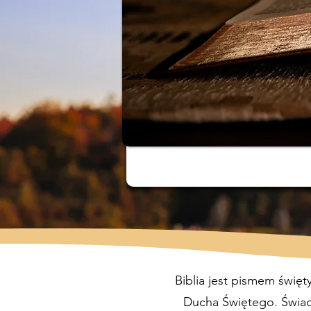
Biblia jest pismem świę
Ducha Świętego. Świadc