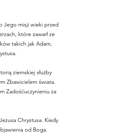
o Jego misji wieki przed
rzach, które zawarł ze
oków takich jak Adam,
ystusa.
orią ziemskiej służby
ym Zbawicielem świata.
ym Zadośćuczynieniu za
 Jezusa Chrystusa. Kiedy
objawienia od Boga.