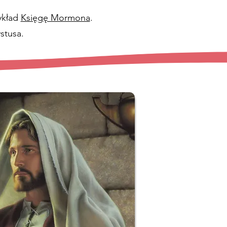
ykład
Księgę Mormona
.
stusa.