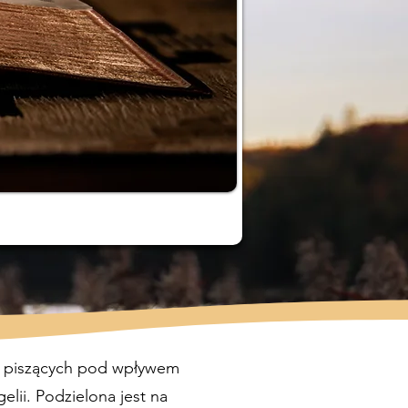
ów piszących pod wpływem
lii. Podzielona jest na