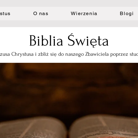
stus
O nas
Wierzenia
Blogi
Biblia Święta
ezusa Chrystusa i zbliż się do naszego Zbawiciela poprzez stud