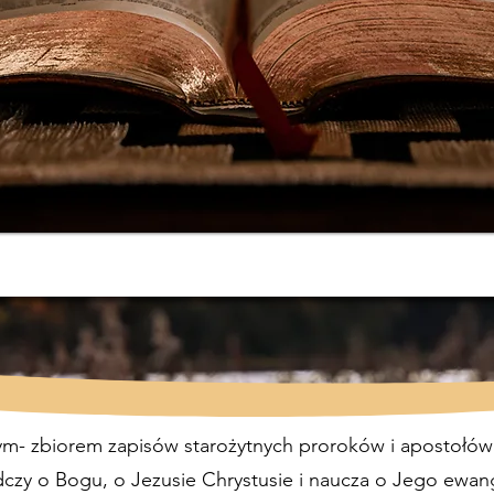
tym- zbiorem zapisów starożytnych proroków i apostoł
zy o Bogu, o Jezusie Chrystusie i naucza o Jego ewange