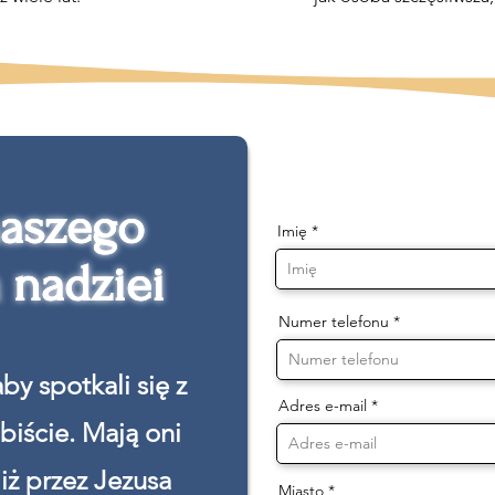
naszego
naszego
Imię
 nadziei
 nadziei
Numer telefonu
by spotkali się z
Adres e-mail
biście. Mają oni
 iż przez Jezusa
Miasto