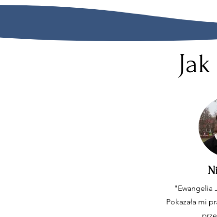
Jak
N
"Ewangelia J
Pokazała mi pr
prze