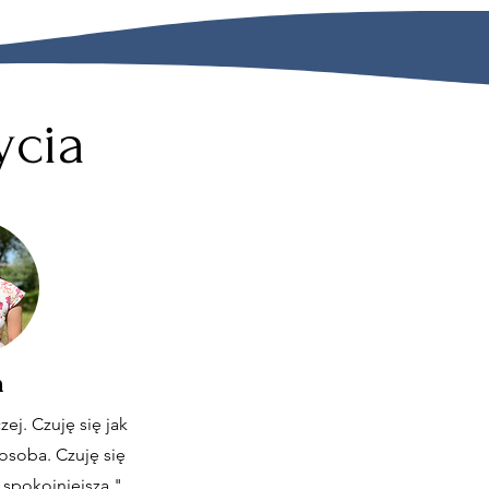
ycia
a
zej. Czuję się jak
osoba. Czuję się
 spokojniejsza."