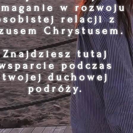
maganie w rozwoju
maganie w rozwoju
osobistej relacji z
osobistej relacji z
ezusem Chrystusem.
ezusem Chrystusem.
Znajdziesz tutaj
Znajdziesz tutaj
wsparcie podczas
wsparcie podczas
twojej duchowej
twojej duchowej
podróży.
podróży.