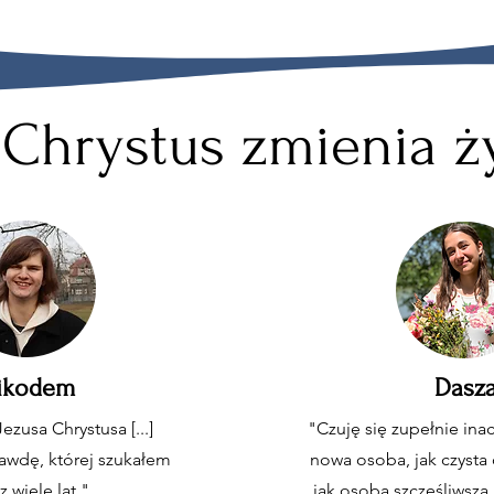
 Chrystus zmienia ż
ikodem
Dasz
ezusa Chrystusa [...]
"Czuję się zupełnie inac
awdę, której szukałem
nowa osoba, jak czysta 
z wiele lat."
jak osoba szczęśliwsza,