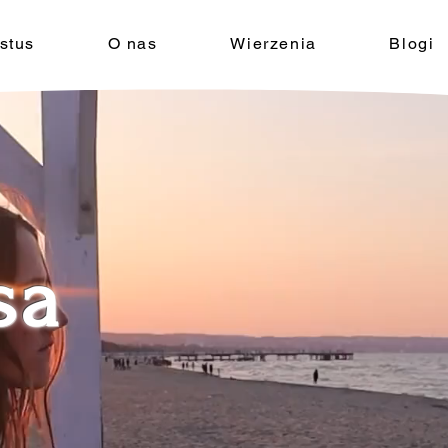
stus
O nas
Wierzenia
Blogi
sa
sa