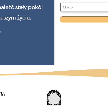
aleźć stały pokój
naszym życiu.
36