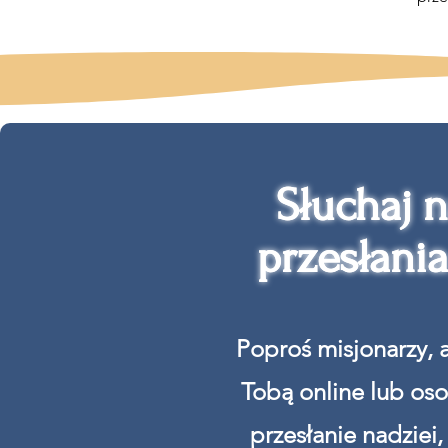
Słuchaj 
Słuchaj 
przesłania
przesłania
Poproś misjonarzy, a
Tobą online lub oso
przesłanie nadziei,