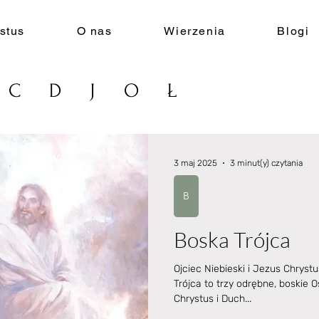
stus
O nas
Wierzenia
Blogi
C
D
J
O
Ł
3 maj 2025
3 minut(y) czytania
B
Boska Trójca
Ojciec Niebieski i Jezus Chrystus 
Trójca to trzy odrębne, boskie 
Chrystus i Duch...