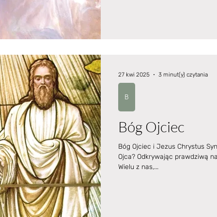
27 kwi 2025
3 minut(y) czytania
B
Bóg Ojciec
Bóg Ojciec i Jezus Chrystus S
Ojca? Odkrywając prawdziwą na
Wielu z nas,...