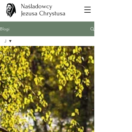
Naśladowcy
Jezusa Chrystusa
Blogi
J
Tematy
i
Pytania
B
C
D
J
O
Ł