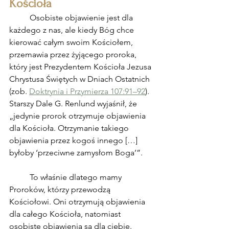
Kościoła
	Osobiste objawienie jest dla 
każdego z nas, ale kiedy Bóg chce 
kierować całym swoim Kościołem, 
przemawia przez żyjącego proroka, 
który jest Prezydentem Kościoła Jezusa 
Chrystusa Świętych w Dniach Ostatnich 
(zob. 
Doktrynia i Przymierza 107:91–92
). 
Starszy Dale G. Renlund wyjaśnił, że 
„jedynie prorok otrzymuje objawienia 
dla Kościoła. Otrzymanie takiego 
objawienia przez kogoś innego […] 
byłoby ‘przeciwne zamysłom Boga’”.
	To właśnie dlatego mamy 
Proroków, którzy przewodzą 
Kościołowi. Oni otrzymują objawienia 
dla całego Kościoła, natomiast 
osobiste objawienia są dla ciebie. 