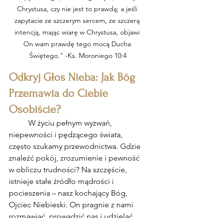
Chrystusa, czy nie jest to prawdą; a jeśli 
zapytacie ze szczerym sercem, ze szczerą 
intencją, mając wiarę w Chrystusa, objawi 
On wam prawdę tego mocą Ducha 
Świętego." -Ks. Moroniego 10:4
Odkryj Głos Nieba: Jak Bóg 
Przemawia do Ciebie 
Osobiście?
	W życiu pełnym wyzwań, 
niepewności i pędzącego świata, 
często szukamy przewodnictwa. Gdzie 
znaleźć pokój, zrozumienie i pewność 
w obliczu trudności? Na szczęście, 
istnieje stałe źródło mądrości i 
pocieszenia – nasz kochający Bóg, 
Ojciec Niebieski. On pragnie z nami 
rozmawiać, prowadzić nas i udzielać 