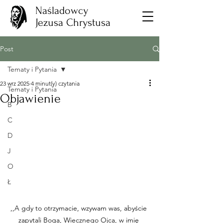
Naśladowcy
Jezusa Chrystusa
Post
Tematy i Pytania
23 wrz 2025
4 minut(y) czytania
Tematy i Pytania
Objawienie
B
C
D
J
O
Ł
,,A gdy to otrzymacie, wzywam was, abyście 
zapytali Boga, Wiecznego Ojca, w imię 