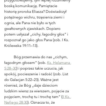
przygotowujemy, tym lepiej rozumiemy 
boską komunikację. Pamiętacie 
historię proroka Eliasza? Doświadczył 
potężnego wichru, trzęsienia ziemi i 
ognia, ale Pana nie było w tych 
gwałtownych zjawiskach. Dopiero 
potem usłyszał „cichy, łagodny głos” i 
rozpoznał go jako głos Pana (zob. I Ks. 
Królewska 19:11–13).
	Bóg przemawia do nas „cichym, 
łagodnym głosem” (zob. 
Ks. Helamana 
5:28–30
) i poprzez takie uczucia, jak 
spokój, pocieszenie i radość (zob. List 
do Galacjan 5:22–23). Ważne jest 
również, że Bóg „daje dzieciom 
ludzkim wiersz za wierszem, pojęcie za 
pojęciem, trochę tu i trochę tam” (
II Ks. 
Nefiego 28:30
). Oznacza to, że 